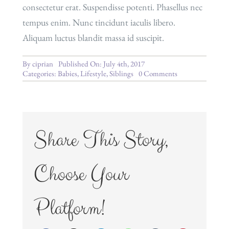
consectetur erat. Suspendisse potenti. Phasellus nec
tempus enim. Nunc tincidunt iaculis libero.
Aliquam luctus blandit massa id suscipit.
By
ciprian
Published On: July 4th, 2017
on
Categories:
Babies
,
Lifestyle
,
Siblings
0 Comments
Unexpected
Siblings
Share This Story,
Choose Your
Platform!