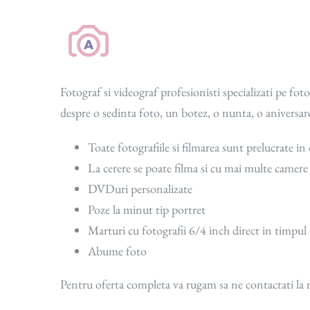
Skip
to
content
F
otograf si videograf profesionisti specializati pe fo
despre o sedinta foto, un botez, o nunta, o aniversare
Toate fotografiile si filmarea sunt prelucrate in 
La cerere se poate filma si cu mai multe camer
DVDuri personalizate
Poze la minut tip portret
Marturi cu fotografii 6/4 inch direct in timpu
Abume foto
Pentru oferta completa va rugam sa ne contactati la 