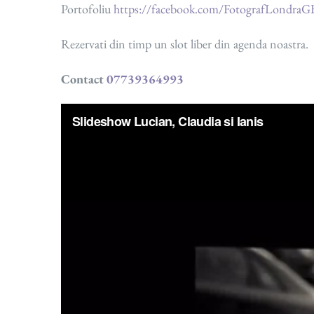
Portofoliu
https://facebook.com/FotografLondraG
Rezervati din timp un slot liber din agenda noastra.
Contact
07739364993