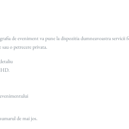
tografia de eveniment va pune la dispozitia dumneavoastra servicii 
 sau o petrecere privata.
detaliu
e HD.
l evenimentului
numarul de mai jos.