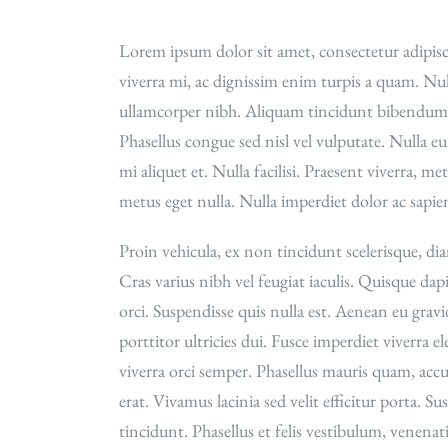
Lorem ipsum dolor sit amet, consectetur adipiscin
viverra mi, ac dignissim enim turpis a quam. Null
ullamcorper nibh. Aliquam tincidunt bibendum te
Phasellus congue sed nisl vel vulputate. Nulla eu
mi aliquet et. Nulla facilisi. Praesent viverra, me
metus eget nulla. Nulla imperdiet dolor ac sapien
Proin vehicula, ex non tincidunt scelerisque, dia
Cras varius nibh vel feugiat iaculis. Quisque dap
orci. Suspendisse quis nulla est. Aenean eu gravid
porttitor ultricies dui. Fusce imperdiet viverra
viverra orci semper. Phasellus mauris quam, accum
erat. Vivamus lacinia sed velit efficitur porta. 
tincidunt. Phasellus et felis vestibulum, venena