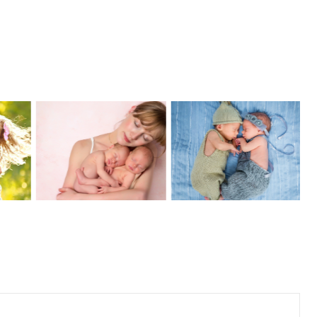
Photography
Babies
ling
At It’s
Bring
ll
Finest
Joy