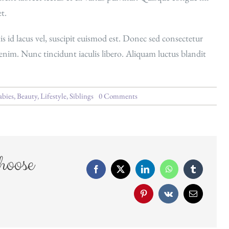
t.
is id lacus vel, suscipit euismod est. Donec sed consectetur
enim. Nunc tincidunt iaculis libero. Aliquam luctus blandit
on
abies
,
Beauty
,
Lifestyle
,
Siblings
0 Comments
Photography
Passion
hoose