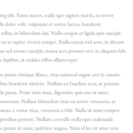
g elit. Fusce auctor, nulla eget sagittis mattis, ex tortor
a dolor velit, vulputate et tortor luctus, hendrerit
llus, in bibendum dui. Nulla congue et ligula quis suscipit.
 est et sapien viverra semper. Nulla cursus nisl ante, in dictum
tus sed ornare suscipit, massa arcu posuere orci, in aliquam felis
 dapibus, at sodales tellus ullamcorper.
m purus tristique libero, vitae euismod augue orci in mauris.
ibus hendrerit ultricies. Nullam eu faucibus arcu, at posuere
a purus. Proin risus risus, dignissim quis nisi sit amet,
 elementum. Nullam bibendum risus eu tortor venenatis, et
san a varius vitae, venenatis a felis. Nulla sit amet tempor
Suspendisse potenti. Nullam convallis nulla eget malesuada
tis ipsum sit amet, pulvinar magna. Nam id leo sit amet eros