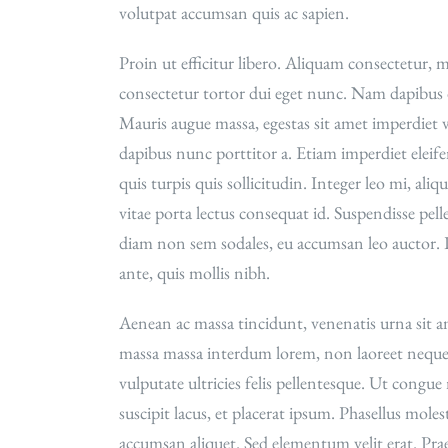
volutpat accumsan quis ac sapien.
Proin ut efficitur libero. Aliquam consectetur, 
consectetur tortor dui eget nunc. Nam dapibus du
Mauris augue massa, egestas sit amet imperdiet v
dapibus nunc porttitor a. Etiam imperdiet eleif
quis turpis quis sollicitudin. Integer leo mi, aliq
vitae porta lectus consequat id. Suspendisse pell
diam non sem sodales, eu accumsan leo auctor. 
ante, quis mollis nibh.
Aenean ac massa tincidunt, venenatis urna sit am
massa massa interdum lorem, non laoreet neque t
vulputate ultricies felis pellentesque. Ut congue n
suscipit lacus, et placerat ipsum. Phasellus moles
accumsan aliquet. Sed elementum velit erat. Prae