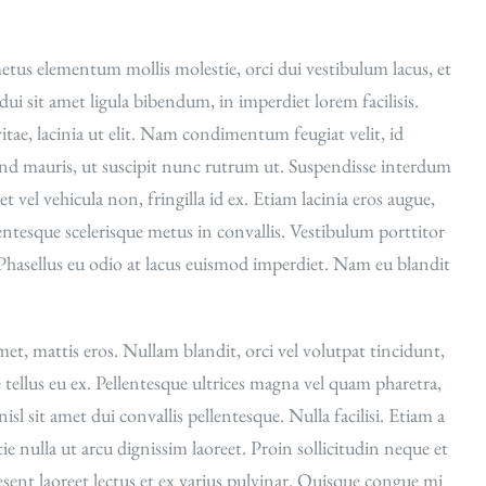
metus elementum mollis molestie, orci dui vestibulum lacus, et
i sit amet ligula bibendum, in imperdiet lorem facilisis.
itae, lacinia ut elit. Nam condimentum feugiat velit, id
end mauris, ut suscipit nunc rutrum ut. Suspendisse interdum
uet vel vehicula non, fringilla id ex. Etiam lacinia eros augue,
entesque scelerisque metus in convallis. Vestibulum porttitor
Phasellus eu odio at lacus euismod imperdiet. Nam eu blandit
et, mattis eros. Nullam blandit, orci vel volutpat tincidunt,
ellus eu ex. Pellentesque ultrices magna vel quam pharetra,
isl sit amet dui convallis pellentesque. Nulla facilisi. Etiam a
tie nulla ut arcu dignissim laoreet. Proin sollicitudin neque et
sent laoreet lectus et ex varius pulvinar. Quisque congue mi